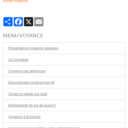
soirée voyance
Partager
Facebook
X
Email
MENU VOYANCE
Présentation voyance sérieuse
La Cornaline
Voyance par telephone
Déroulement voyance par tel
Voyance rapide par mail
Enterrement de vie de jeune fi
Voyance à Domicile